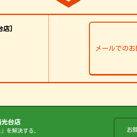
台店]
メールでのお
！
南光台店
お
た」を解決する、