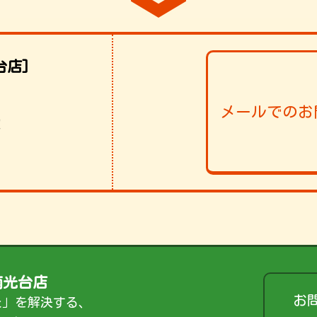
台店]
メールでのお
！
南光台店
お
た」を解決する、