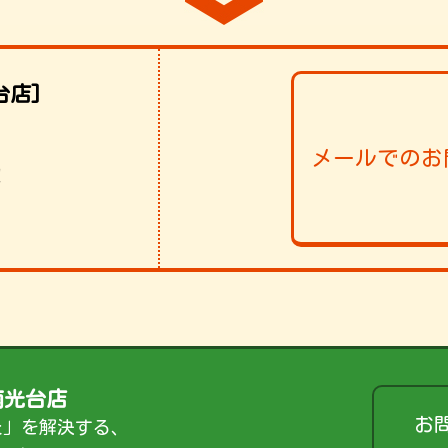
台店]
メールでのお
！
南光台店
お
た」を解決する、