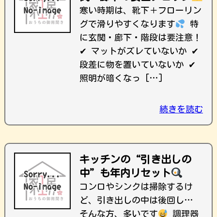
寒い時期は、靴下＋フローリン
グで滑りやすくなります
特
に玄関・廊下・階段は要注意！
✔ マットがズレていないか ✔
段差に物を置いていないか ✔
照明が暗くなっ […]
続きを読む
キッチンの“引き出しの
中”も年内リセット
コンロやシンクは掃除するけ
ど、引き出しの中は後回し…
そんな方、多いです
調理器