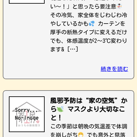
い〜！」と思ったら要注意
その冷気、家全体をじわじわ冷
やしているかも
カーテンを
厚手の断熱タイプに変えるだけ
でも、体感温度が2〜3℃変わり
ます& […]
続きを読む
風邪予防は“家の空気”か
ら
マスクより大切なこ
と！
この季節は朝晩の気温差で体調
を崩しがち
でも意外と見落