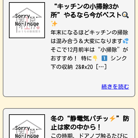
“キッチンの小掃除3か
所”やるなら今がベスト
年末になるほどキッチンの掃除
は混み合う＆大変になります
そこで12月前半は“小掃除”が
おすすめ！ 特に
シンク
下の収納 2
&#x20 […]
続きを読む
冬の“静電気パチッ
”防
止は家の中から！
この時期、ドアノブ触るたびに