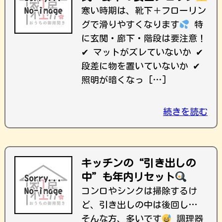
寒い時期は、靴下＋フローリン
グで滑りやすくなります
特
に玄関・廊下・階段は要注意！
✔ マットがズレていないか ✔
段差に物を置いていないか ✔
照明が暗くなっ […]
続きを読む
キッチンの“引き出しの
中”も年内リセット
コンロやシンクは掃除するけ
ど、引き出しの中は後回し…
そんな方、多いです
調理器