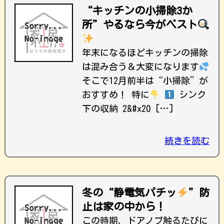
“キッチンの小掃除3か
所”やるなら今がベスト
年末になるほどキッチンの掃除
は混み合う＆大変になります
そこで12月前半は“小掃除”が
おすすめ！ 特に
シンク
下の収納 2
&#x20 […]
続きを読む
冬の“静電気パチッ
”防
止は家の中から！
この時期、ドアノブ触るたびに