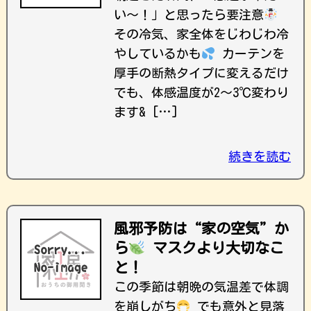
い〜！」と思ったら要注意
その冷気、家全体をじわじわ冷
やしているかも
カーテンを
厚手の断熱タイプに変えるだけ
でも、体感温度が2〜3℃変わり
ます& […]
続きを読む
風邪予防は“家の空気”か
ら
マスクより大切なこ
と！
この季節は朝晩の気温差で体調
を崩しがち
でも意外と見落