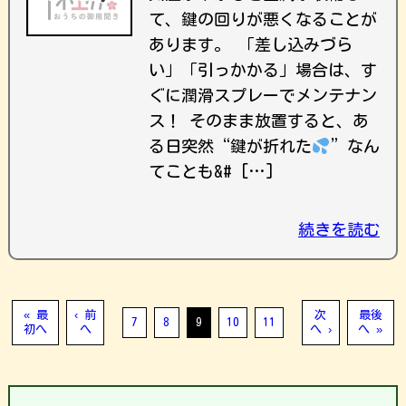
て、鍵の回りが悪くなることが
あります。 「差し込みづら
い」「引っかかる」場合は、す
ぐに潤滑スプレーでメンテナン
ス！ そのまま放置すると、あ
る日突然“鍵が折れた
”なん
てことも&# […]
続きを読む
« 最
‹ 前
次
最後
7
8
9
10
11
初へ
へ
へ ›
へ »